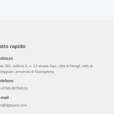
atto rapido
ndirizzo
la 301, edificio 5, n. 13 strada Xiyu, città di Hengli, città di
ongguan, provincia di Guangdong
elefono
6-0769-88784515
-mail
an@dgbpack.com