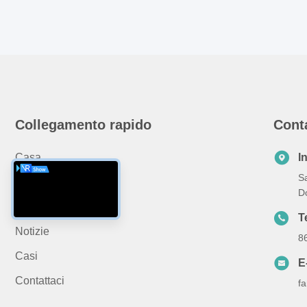
Collegamento rapido
Cont
Casa.
I
Sa
Su Di Noi
D
Prodotti
T
Notizie
8
Casi
E
Contattaci
f