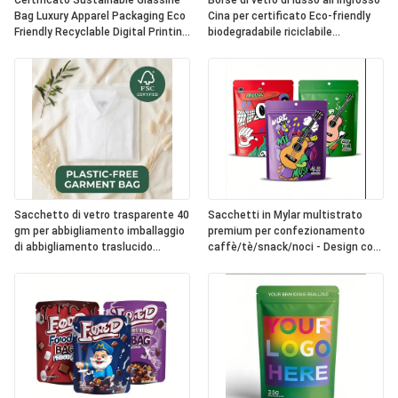
Certificato Sustainable Glassine
Borse di vetro di lusso all'ingrosso
Bag Luxury Apparel Packaging Eco
Cina per certificato Eco-friendly
Friendly Recyclable Digital Printing
biodegradabile riciclabile
Fur UK OEM
abbigliamento imballaggio borsa di
abbigliamento
Sacchetto di vetro trasparente 40
Sacchetti in Mylar multistrato
gm per abbigliamento imballaggio
premium per confezionamento
di abbigliamento traslucido
caffè/tè/snack/noci - Design con
sacchetto di abbigliamento
sigillo riutilizzabile
ecologico per abbigliamento
riciclabile biodegradabile
certificato