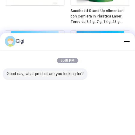
Sacchetti Stand Up Alimentari
con Cerniera in Plastica Laser
Tereo da 3,5 g, 7 g, 14 g, 28 g,
Personalizzati all'Ingrosso,
Stampati su Mylar, Antiodore, con
Finestra
Gigi
5:40 PM
Good day, what product are you looking for?
Chiusura personalizzata per
Sacchetti Mylar a prova di
bambini, sigillo termico sicuro, top
bambino pronti all'uso, resistenti
in alluminio Mylar 5 oz, sacchetti a
agli odori, con chiusura a zip in
zip
plastica a prova di bambino