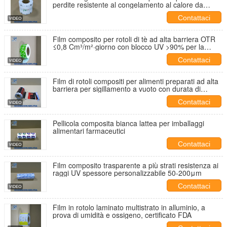
perdite resistente al congelamento al calore da
-40°C a 80°C Certificato FDA
Contattaci
Film composito per rotoli di tè ad alta barriera OTR
≤0,8 Cm³/m²·giorno con blocco UV >90% per la
conservazione della freschezza
Contattaci
Film di rotoli compositi per alimenti preparati ad alta
barriera per sigillamento a vuoto con durata di
conservazione prolungata
Contattaci
Pellicola composita bianca lattea per imballaggi
alimentari farmaceutici
Contattaci
Film composito trasparente a più strati resistenza ai
raggi UV spessore personalizzabile 50-200μm
Contattaci
Film in rotolo laminato multistrato in alluminio, a
prova di umidità e ossigeno, certificato FDA