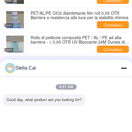
Contattaci
PET/AL/PE ClO2 disinfettante film roll 0,05 OTR
Barriera e resistenza alla luce per la stabilità chimica
Contattaci
Rollo di pellicola composita PET / AL / PE ad alta
barriera - ≤ 0,05 OTR UV Bloccante 24M Durata di
conservazione
Contattaci
Filmo laminato in nylon/PE a prova di foratura 35N
FDA/ISO22000 Certificato
Stella Cai
Contattaci
PET/AL/PE perla pasta di caramelle film di
9:27 AM
imballaggio roll 0,05 OTR Barriera & 180°C Hot-Fill
Proof
Contattaci
Good day, what product are you looking for?
1 / 33