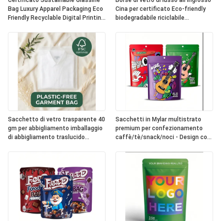
Certificato Sustainable Glassine
Borse di vetro di lusso all'ingrosso
Bag Luxury Apparel Packaging Eco
Cina per certificato Eco-friendly
Friendly Recyclable Digital Printing
biodegradabile riciclabile
Fur UK OEM
abbigliamento imballaggio borsa di
abbigliamento
Sacchetto di vetro trasparente 40
Sacchetti in Mylar multistrato
gm per abbigliamento imballaggio
premium per confezionamento
di abbigliamento traslucido
caffè/tè/snack/noci - Design con
sacchetto di abbigliamento
sigillo riutilizzabile
ecologico per abbigliamento
riciclabile biodegradabile
certificato