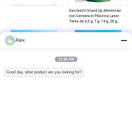
Sacchetti Stand Up Alimentari
con Cerniera in Plastica Laser
Tereo da 3,5 g, 7 g, 14 g, 28 g,
Personalizzati all'Ingrosso,
Stampati su Mylar, Antiodore, con
Finestra
Alex
11:36 AM
Good day, what product are you looking for?
Chiusura personalizzata per
Sacchetti Mylar a prova di
bambini, sigillo termico sicuro, top
bambino pronti all'uso, resistenti
in alluminio Mylar 5 oz, sacchetti a
agli odori, con chiusura a zip in
zip
plastica a prova di bambino