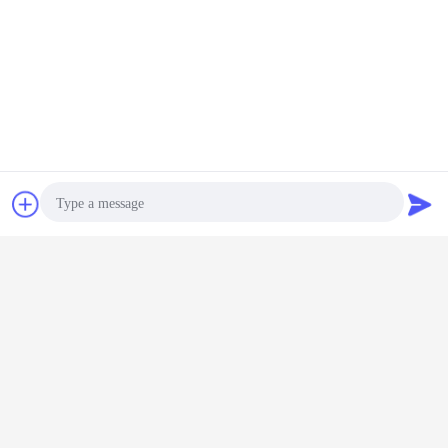
Chiacchierare
Richiedere un
preventivo
Photo
Video Call
Audio Call