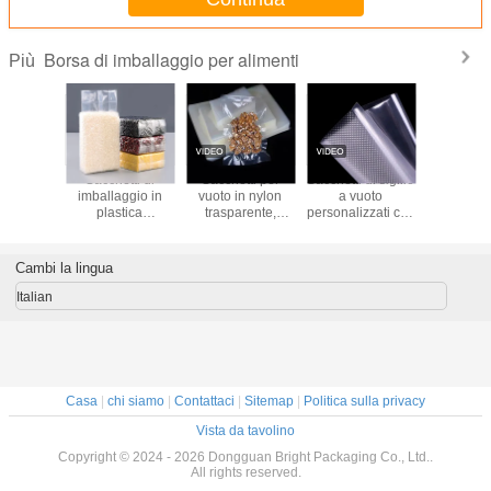
Borsa di imballaggio per alimenti
Più
tto di
Sacchetti di
Sacchetti per
Sacchetti di sigillo
Bagno da
a per il
imballaggio in
vuoto in nylon
a vuoto
ad al
oto
plastica
trasparente,
personalizzati con
temperatur
trasparente a
sacchetti di retorta
texture da 100 cm
cibo: un
vuoto
laminati, sigillo a
per imballaggi di
modo 
tre lati
carne e dolci
conserva
Cambi la lingua
fresch
Italian
Casa
|
chi siamo
|
Contattaci
|
Sitemap
|
Politica sulla privacy
Vista da tavolino
Copyright © 2024 - 2026 Dongguan Bright Packaging Co., Ltd..
All rights reserved.