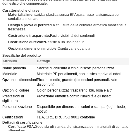
domestico che commerciale.
Caratteristiche chiave
Materiali alimentari:
La plastica senza BPA garantisce la sicurezza per il
contatto alimentare
Design a prova di perdite:
La chiusura della cerniera ermetica mantiene la
freschezza
Costruzione trasparente:
Facile visibilità dei contenuti
Costruzione durevole:
Resiste a un uso ripetuto
Opzioni a dimensioni multiple:
Ospita varie quantità
Specifiche del prodotto
Attributo
Dettagli
Nome prodotto
Sacche di chiusura a zip di biscotti personalizzati
Materiale
Materiale PE per alimenti, non tossico e privo di odori
Opzioni di dimensioni
Piccolo, medio, grande (dimensioni personalizzate
disponibili)
Opzioni di colore
Colori personalizzati trasparenti, blu, rosa e altri
Prestazioni di
Protezione ermetica contro l'umidità e gli insetti
sigillatura
Personalizzazione
Disponibile per dimensioni, colori e stampa (loghi, testo,
motivi)
Certificazioni
FDA, GRS, BRC, ISO 9001 conforme
Dettagli di certificazione
Certificato FDA:
Soddisfa gli standard di sicurezza per i materiali di contatto
alimentare