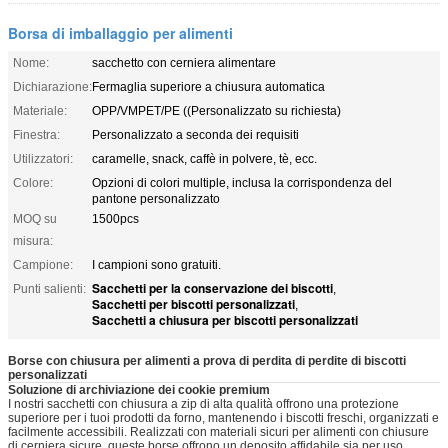
Borsa di imballaggio per alimenti
Nome:
sacchetto con cerniera alimentare
Dichiarazione:
Fermaglia superiore a chiusura automatica
Materiale:
OPP/VMPET/PE ((Personalizzato su richiesta)
Finestra:
Personalizzato a seconda dei requisiti
Utilizzatori:
caramelle, snack, caffè in polvere, tè, ecc.
Colore:
Opzioni di colori multiple, inclusa la corrispondenza del
pantone personalizzato
MOQ su
1500pcs
misura:
Campione:
I campioni sono gratuiti.
Sacchetti per la conservazione dei biscotti
Punti salienti:
,
Sacchetti per biscotti personalizzati
,
Sacchetti a chiusura per biscotti personalizzati
Borse con chiusura per alimenti a prova di perdita di perdite di biscotti
personalizzati
Soluzione di archiviazione dei cookie premium
I nostri sacchetti con chiusura a zip di alta qualità offrono una protezione
superiore per i tuoi prodotti da forno, mantenendo i biscotti freschi, organizzati e
facilmente accessibili. Realizzati con materiali sicuri per alimenti con chiusure
di cerniera sicure, queste borse offrono un deposito affidabile sia per uso