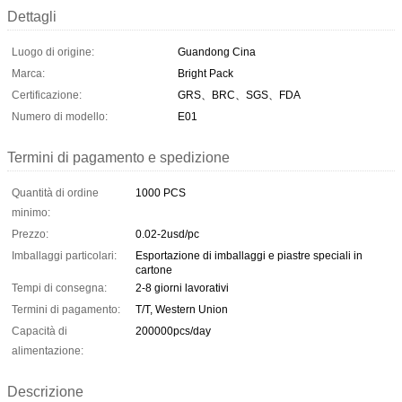
Dettagli
Luogo di origine:
Guandong Cina
Marca:
Bright Pack
Certificazione:
GRS、BRC、SGS、FDA
Numero di modello:
E01
Termini di pagamento e spedizione
Quantità di ordine
1000 PCS
minimo:
Prezzo:
0.02-2usd/pc
Imballaggi particolari:
Esportazione di imballaggi e piastre speciali in
cartone
Tempi di consegna:
2-8 giorni lavorativi
Termini di pagamento:
T/T, Western Union
Capacità di
200000pcs/day
alimentazione:
Descrizione