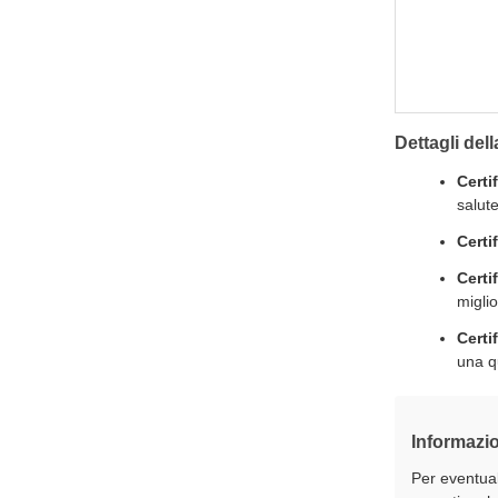
Dettagli dell
Certi
salut
Certi
Certi
miglio
Certi
una qu
Informazio
Per eventual