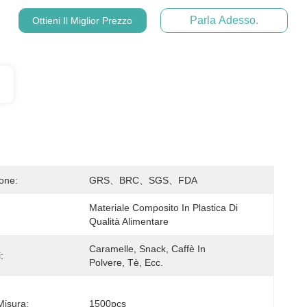
Parla Adesso.
Ottieni Il Miglior Prezzo
ione:
GRS、BRC、SGS、FDA
Materiale Composito In Plastica Di 
Qualità Alimentare
Caramelle, Snack, Caffè In 
:
Polvere, Tè, Ecc.
isura:
1500pcs