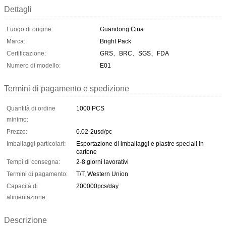
Dettagli
Luogo di origine:
Guandong Cina
Marca:
Bright Pack
Certificazione:
GRS、BRC、SGS、FDA
Numero di modello:
E01
Termini di pagamento e spedizione
Quantità di ordine
1000 PCS
minimo:
Prezzo:
0.02-2usd/pc
Imballaggi particolari:
Esportazione di imballaggi e piastre speciali in
cartone
Tempi di consegna:
2-8 giorni lavorativi
Termini di pagamento:
T/T, Western Union
Capacità di
200000pcs/day
alimentazione:
Descrizione