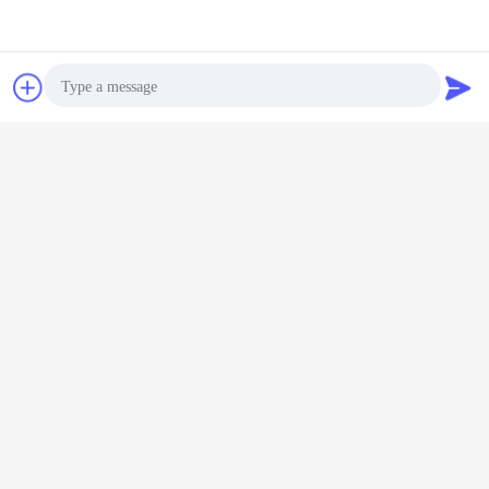
Chiacchierare
Richiedere un
preventivo
sacchetti di plastica biodegradabili a cerniera
Etichette:
,
Photo
sacchetti mylar con ziplock
stia sulle borse a chiusura lampo
,
Video Call
Ottieni il miglior prezzo per
Audio Call
BORSA PREMIUM PET ALUMINIO,
SELLA DURABILE,
immagazzinamento in blocco per
spuntini in movimento
Continua