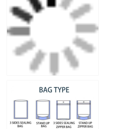
Lasciate un messaggio
Ti richiameremo presto!