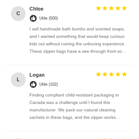
Chloe
C
Utile (500)
I sell handmade bath bombs and scented soaps,
and I wanted something that would keep curious
kids out without ruining the unboxing experience.
These zipper bags have a see-through front so
the product is visible, but the lock is so cleverly
designed. Parents tell me they feel much safer
having these at home. The bags are also
Logan
L
recyclable where we are — bonus points!
Utile (102)
Finding compliant child-resistant packaging in
Canada was a challenge until I found this
manufacturer. We pack our natural cleaning
sachets in these bags, and the zipper works
perfectly every time. The transparent window
option on the roll film lets the product show