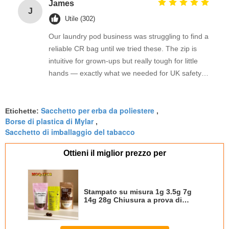
beautifully. Fast shipping, excellent print quality,
James
J
and fantastic support from the team.
Utile (302)
Our laundry pod business was struggling to find a
reliable CR bag until we tried these. The zip is
intuitive for grown-ups but really tough for little
hands — exactly what we needed for UK safety
standards. We’ve tested them repeatedly and
they consistently pass our child-resistant protocol.
Sacchetto per erba da poliestere
The matte finish also takes our logo print
Etichette:
,
Borse di plastica di Mylar
,
beautifully. Absolute lifesaver!
Sacchetto di imballaggio del tabacco
Ottieni il miglior prezzo per
Stampato su misura 1g 3.5g 7g
14g 28g Chiusura a prova di
odore Chiusura a chiusura
nuovamente Chiusura a tre lati
Sacchetto Mylar piatto