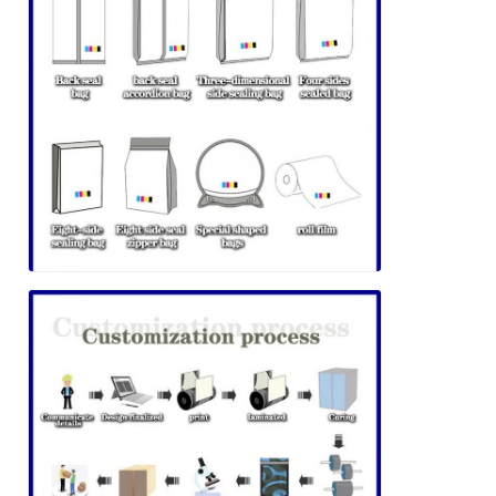
Lasciate un messaggio
Ti richiameremo presto!