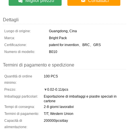
Miglior prezzo
Contattaci
Dettagli
Luogo di origine:
Guangdong, Cina
Marca:
Bright Pack
Certificazione:
patent for invention、BRC、GRS
Numero di modello:
B010
Termini di pagamento e spedizione
Quantità di ordine
100 PCS
minimo:
Prezzo:
￥0.02-0.11/pcs
Imballaggi particolari:
Esportazione di imballaggi e piastre speciali in
cartone
Tempi di consegna:
2-8 giorni lavorativi
Termini di pagamento:
T/T, Western Union
Capacità di
200000pcs/day
alimentazione: