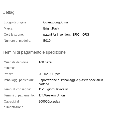
Dettagli
Luogo di origine:
Guangdong, Cina
Marca:
Bright Pack
Certificazione:
patent for invention、BRC、GRS
Numero di modello:
B010
Termini di pagamento e spedizione
Quantità di ordine
100 pezzi
minimo:
Prezzo:
￥0.02-0.11/pcs
Imballaggi particolari:
Esportazione di imballaggi e piastre speciali in
cartone
Tempi di consegna:
11-13 giorni lavorativi
Termini di pagamento:
T/T, Western Union
Capacità di
200000pcs/day
alimentazione: