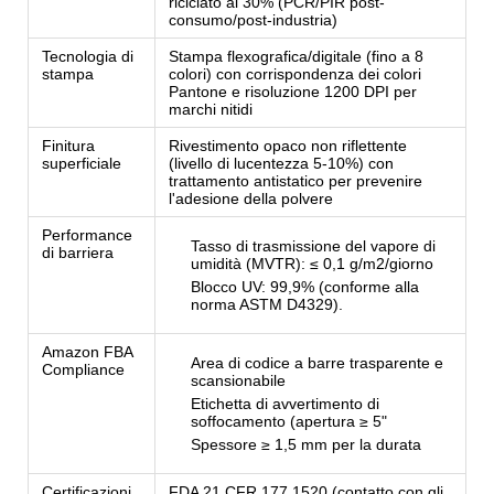
riciclato al 30% (PCR/PIR post-
consumo/post-industria)
Tecnologia di
Stampa flexografica/digitale (fino a 8
stampa
colori) con corrispondenza dei colori
Pantone e risoluzione 1200 DPI per
marchi nitidi
Finitura
Rivestimento opaco non riflettente
superficiale
(livello di lucentezza 5-10%) con
trattamento antistatico per prevenire
l'adesione della polvere
Performance
Tasso di trasmissione del vapore di
di barriera
umidità (MVTR): ≤ 0,1 g/m2/giorno
Blocco UV: 99,9% (conforme alla
norma ASTM D4329).
Amazon FBA
Area di codice a barre trasparente e
Compliance
scansionabile
Etichetta di avvertimento di
soffocamento (apertura ≥ 5"
Spessore ≥ 1,5 mm per la durata
Certificazioni
FDA 21 CFR 177.1520 (contatto con gli