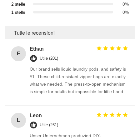
2 stelle
0%
1 stelle
0%
Tutte le recensioni
Ethan
E
Utile (201)
Our brand sells liquid laundry pods, and safety is
#1. These child-resistant zipper bags are exactly
what we needed. The press-to-open mechanism
is simple for adults but impossible for little hands
to figure out. The roll film feeds flawlessly through
our vertical form-fill-seal machine. Very consistent
quality—this supplier is a keeper.
Leon
L
Utile (261)
Unser Unternehmen produziert DIY-