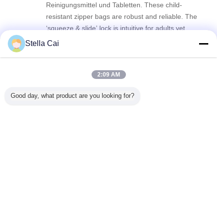
Reinigungsmittel und Tabletten. These child-
resistant zipper bags are robust and reliable. The
‘squeeze & slide’ lock is intuitive for adults yet
genuinely child-proof. The roll stock runs
Stella Cai
millimetergenau on our machine, no jamming at
all. Great quality, and the eco-friendlier film option
Ren
R
is a big plus.
2:09 AM
Utile (104)
Good day, what product are you looking for?
I use these child-resistant zipper bags for my line
of dietary supplement sachets. The one-push lock
design is very well made—smooth for the elderly
but securely child-proof. The roll film thickness is
just right, no tearing during sealing, and the pre-
printed registration marks are accurate. ありがと
Sacchetto per erba da poliestere
うございます for the reliable product.
Etichette:
,
Borse di plastica di Mylar
,
Sacchetto di imballaggio del tabacco
Ottieni il miglior prezzo per