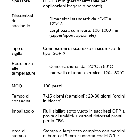
Spessore
0.1-0.3 mm (personalizzabile per
applicazioni leggere o pesanti)
Dimensioni
Dimensioni standard: da 4"x6" a
del
12"x18"
sacchetto
Larghezza su misura: 100-1000 mm
(zipper/spout opzionale)
Tipo di
Connessioni di sicurezza di sicurezza di
sigillo
tipo ISOFIX
Resistenza
Conservazione: da -20°C a 50°C
alle
Intervallo di tenuta termica: 120-180°C
temperature
MOQ
100 pezzi
Tempo di
7-15 giorni (campioni); 20-30 giorni (ordini
consegna
in blocco)
Imballaggio
Rulli sigillati sotto vuoto in sacchetti OPP a
prova di umidità + cartoni rinforzati pronti
per la FBA
Area di
Stampa a larghezza completa con margini
stampa
di bordo di 5 mm; supporta codici QR e