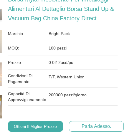
Alimentari Al Dettaglio Borsa Stand Up &
Vacuum Bag China Factory Direct
Marchio:
Bright Pack
MOQ:
100 pezzi
Prezzo:
0.02-2usd/pc
Condizioni Di
T/T, Western Union
Pagamento:
Capacità Di
200000 pezzi/giorno
Approvvigionamento:
Parla Adesso.
Ottieni Il Miglior Prezzo