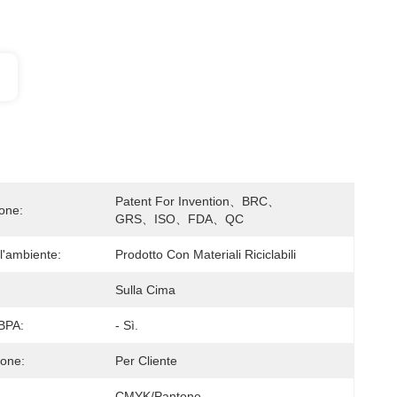
Patent For Invention、BRC、
ione:
GRS、ISO、FDA、QC
l'ambiente:
Prodotto Con Materiali Riciclabili
Sulla Cima
 BPA:
- Sì.
ione:
Per Cliente
CMYK/Pantone