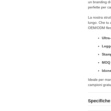
un branding di 
perfette per ca
La nostra strut
lungo. Che tu 
OEM/ODM fless
Ultra
Legge
Stamp
MOQ 
Idone
Ideale per marc
campioni gratui
Specifiche