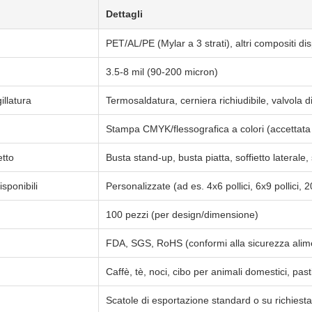
Dettagli
PET/AL/PE (Mylar a 3 strati), altri compositi dis
3.5-8 mil (90-200 micron)
illatura
Termosaldatura, cerniera richiudibile, valvola 
Stampa CMYK/flessografica a colori (accettata 
etto
Busta stand-up, busta piatta, soffietto laterale,
sponibili
Personalizzate (ad es. 4x6 pollici, 6x9 pollici, 
100 pezzi (per design/dimensione)
FDA, SGS, RoHS (conformi alla sicurezza alim
Caffè, tè, noci, cibo per animali domestici, pasti l
Scatole di esportazione standard o su richiesta