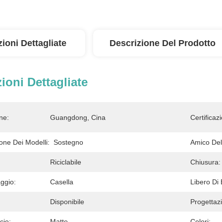
ioni Dettagliate
Descrizione Del Prodotto
ioni Dettagliate
ne:
Guangdong, Cina
Certificaz
one Dei Modelli:
Sostegno
Amico Del
Riciclabile
Chiusura:
aggio:
Casella
Libero Di
Disponibile
Progettaz
cie:
Matte
Colori: