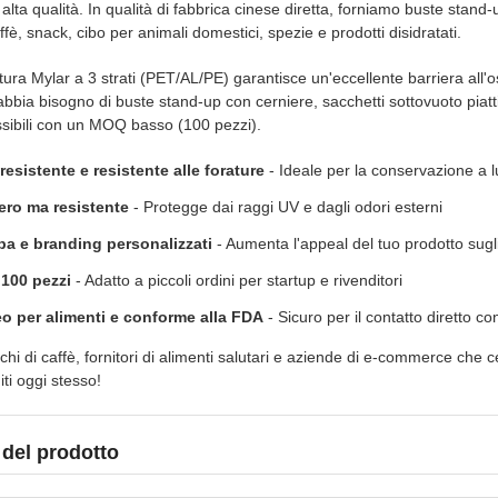
alta qualità. In qualità di fabbrica cinese diretta, forniamo buste stand
ffè, snack, cibo per animali domestici, spezie e prodotti disidratati.
tura Mylar a 3 strati (PET/AL/PE) garantisce un'eccellente barriera all'
abbia bisogno di buste stand-up con cerniere, sacchetti sottovuoto piatti
ibili con un MOQ basso (100 pezzi).
-resistente e resistente alle forature
- Ideale per la conservazione a 
ro ma resistente
- Protegge dai raggi UV e dagli odori esterni
a e branding personalizzati
- Aumenta l'appeal del tuo prodotto sugli
100 pezzi
- Adatto a piccoli ordini per startup e rivenditori
o per alimenti e conforme alla FDA
- Sicuro per il contatto diretto con
hi di caffè, fornitori di alimenti salutari e aziende di e-commerce che ce
ti oggi stesso!
 del prodotto