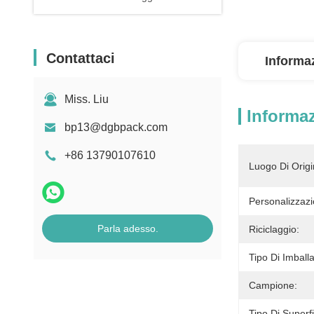
Contattaci
Informaz
Miss. Liu
Informaz
bp13@dgbpack.com
+86 13790107610
Luogo Di Origi
Personalizzazi
Parla adesso.
Riciclaggio:
Tipo Di Imball
Campione:
Tipo Di Superfi