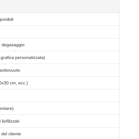
ponibili
di degasaggio
grafica personalizzata)
 sottovuoto
20x30 cm, ecc.)
entare)
iofilizzati
 del cliente