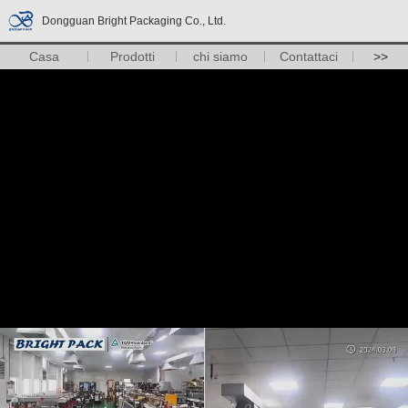
Dongguan Bright Packaging Co., Ltd.
Casa
Prodotti
chi siamo
Contattaci
>>