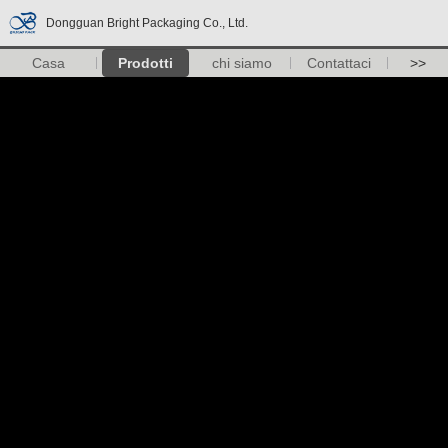
Dongguan Bright Packaging Co., Ltd.
Casa
Prodotti
chi siamo
Contattaci
>>