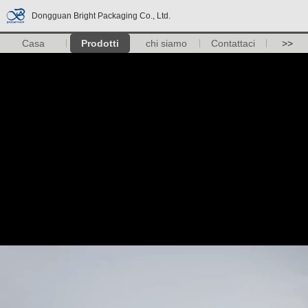
Dongguan Bright Packaging Co., Ltd.
Casa
Prodotti
chi siamo
Contattaci
>>