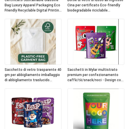
Certificato Sustainable Glassine
Borse di vetro di lusso all'ingrosso
Bag Luxury Apparel Packaging Eco
Cina per certificato Eco-friendly
Friendly Recyclable Digital Printing
biodegradabile riciclabile
Fur UK OEM
abbigliamento imballaggio borsa di
abbigliamento
Sacchetto di vetro trasparente 40
Sacchetti in Mylar multistrato
gm per abbigliamento imballaggio
premium per confezionamento
di abbigliamento traslucido
caffè/tè/snack/noci - Design con
sacchetto di abbigliamento
sigillo riutilizzabile
ecologico per abbigliamento
riciclabile biodegradabile
certificato