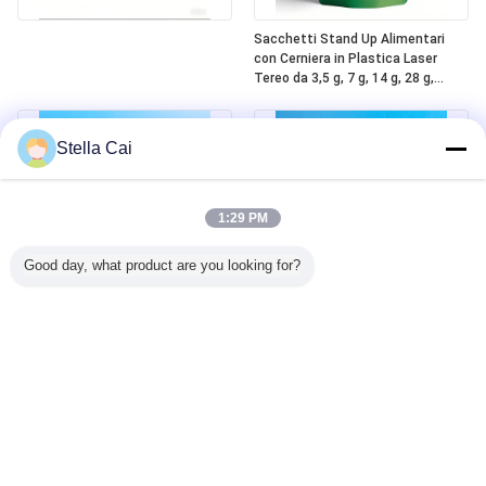
Sacchetti Stand Up Alimentari
con Cerniera in Plastica Laser
Tereo da 3,5 g, 7 g, 14 g, 28 g,
Personalizzati all'Ingrosso,
Stampati su Mylar, Antiodore, con
Finestra
Stella Cai
1:29 PM
Good day, what product are you looking for?
Chiusura personalizzata per
Sacchetti Mylar a prova di
bambini, sigillo termico sicuro, top
bambino pronti all'uso, resistenti
in alluminio Mylar 5 oz, sacchetti a
agli odori, con chiusura a zip in
zip
plastica a prova di bambino