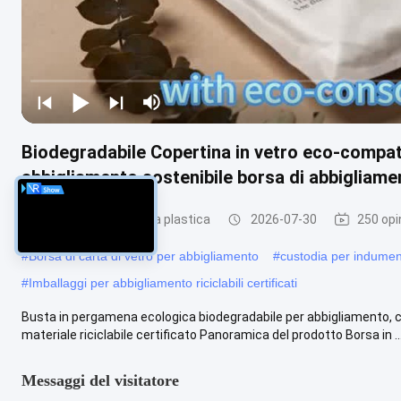
Biodegradabile Copertina in vetro eco-compati
abbigliamento sostenibile borsa di abbigliamen
Sacco di carta senza plastica
2026-07-30
250 opi
#
Borsa di carta di vetro per abbigliamento
#
custodia per indumen
#
Imballaggi per abbigliamento riciclabili certificati
Busta in pergamena ecologica biodegradabile per abbigliamento, c
materiale riciclabile certificato Panoramica del prodotto Borsa in ...
Messaggi del visitatore