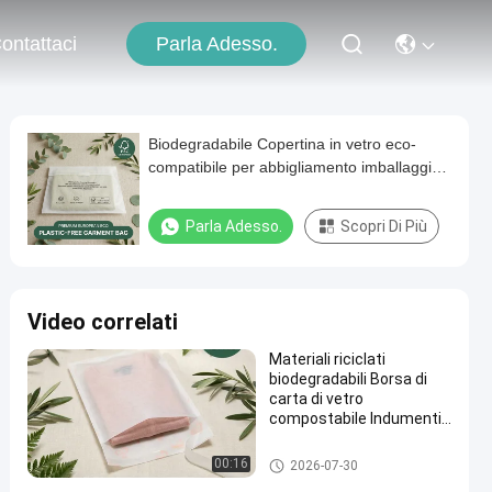
Parla Adesso.
ontattaci
Biodegradabile Copertina in vetro eco-
compatibile per abbigliamento imballaggio
di abbigliamento sostenibile borsa di
abbigliamento per riciclaggio certificato
Parla Adesso.
Scopri Di Più
Video correlati
Materiali riciclati
biodegradabili Borsa di
carta di vetro
compostabile Indumenti
imballaggio
abbigliamento ecologico
Sacco di carta senza plastica
00:16
2026-07-30
borsa di abbigliamento