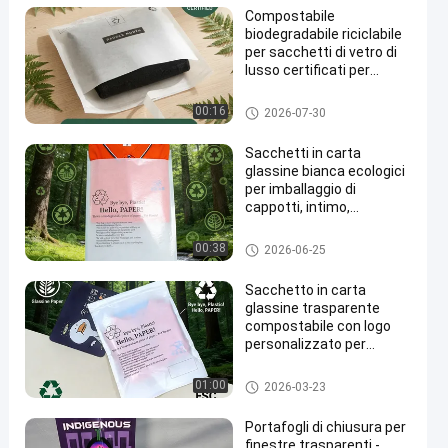
lusso
Compostabile
biodegradabile riciclabile
per sacchetti di vetro di
lusso certificati per
abbigliamento imballaggi
di abbigliamento UE
Sacco di carta senza plastica
00:16
2026-07-30
Fornitore a basso MOQ
Sacchetti in carta
glassine bianca ecologici
per imballaggio di
cappotti, intimo,
sacchetti biodegradabili
per imballaggio di
Sacchetto di carta glassine
00:38
2026-06-25
abbigliamento
Sacchetto in carta
glassine trasparente
compostabile con logo
personalizzato per
imballaggio di
abbigliamento
Sacchetto di carta glassine
01:00
2026-03-23
Portafogli di chiusura per
finestre trasparenti -