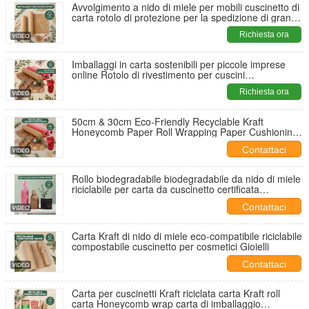
Avvolgimento a nido di miele per mobili cuscinetto di
carta rotolo di protezione per la spedizione di grandi
oggetti
Richiesta ora
Imballaggi in carta sostenibili per piccole imprese
online Rotolo di rivestimento per cuscini
biodegradabili a nido d'ape
Richiesta ora
50cm & 30cm Eco-Friendly Recyclable Kraft
Honeycomb Paper Roll Wrapping Paper Cushioning
Wrap per la spedizione
Contattaci
Rollo biodegradabile biodegradabile da nido di miele
riciclabile per carta da cuscinetto certificata
Ecofriendly Vacuum Fill
Contattaci
Carta Kraft di nido di miele eco-compatibile riciclabile
compostabile cuscinetto per cosmetici Gioielli
Contattaci
Carta per cuscinetti Kraft riciclata carta Kraft roll
carta Honeycomb wrap carta di imballaggio