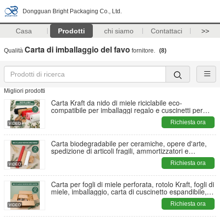
Dongguan Bright Packaging Co., Ltd.
Casa
Prodotti
chi siamo
Contattaci
>>
Carta di imballaggio del favo
Qualità
fornitore.
(8)
Migliori prodotti
Carta Kraft da nido di miele riciclabile eco-
compatibile per imballaggi regalo e cuscinetti per
consegne
Richiesta ora
Carta biodegradabile per ceramiche, opere d'arte,
spedizione di articoli fragili, ammortizzatori e
imballaggi protettivi
Richiesta ora
Carta per fogli di miele perforata, rotolo Kraft, fogli di
miele, imballaggio, carta di cuscinetto espandibile,
per imballaggio
Richiesta ora