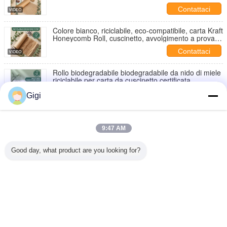
protettivo
Contattaci
Colore bianco, riciclabile, eco-compatibile, carta Kraft
Honeycomb Roll, cuscinetto, avvolgimento a prova di
grasso per imballaggi regalo
Contattaci
Rollo biodegradabile biodegradabile da nido di miele
riciclabile per carta da cuscinetto certificata
Ecofriendly Vacuum Fill
Contattaci
Gigi
Colore bianco, riciclabile, eco-compatibile, carta Kraft
Honeycomb Roll, cuscinetto, avvolgimento a prova di
grasso per imballaggi regalo
9:47 AM
Contattaci
Good day, what product are you looking for?
Carta di avvolgimento a nido di miele Rollo di carta di
cuscinetto Carta di imballaggio protettivo Imballaggio
per imballaggio
Contattaci
Cambi la lingua
Italian